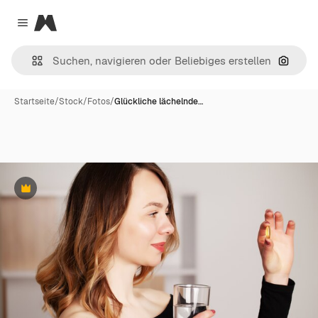
Magnific
Close menu
Nach B
Startseite
/
Stock
/
Fotos
/
Glückliche lächelnde…
Premium