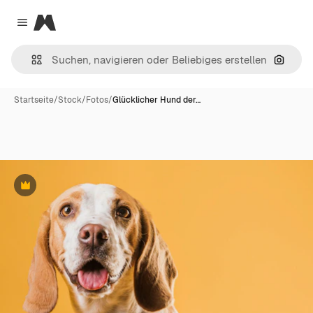
Magnific
Close menu
Nach B
Startseite
/
Stock
/
Fotos
/
Glücklicher Hund der…
Premium