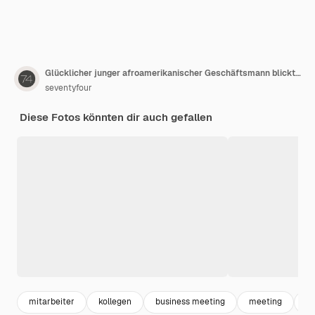
Glücklicher junger afroamerikanischer Geschäftsmann blickt seinen männlichen Kollegen an
seventyfour
Diese Fotos könnten dir auch gefallen
mitarbeiter
kollegen
business meeting
meeting
bu