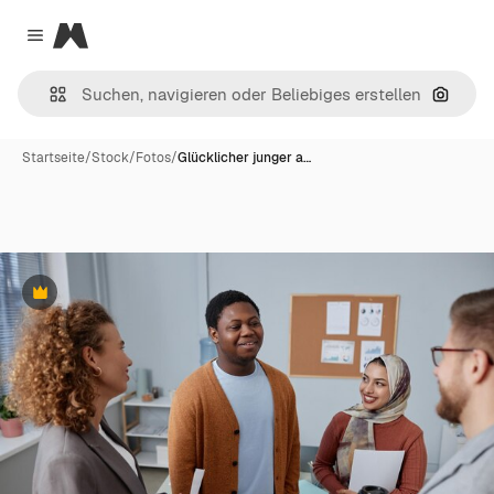
Magnific
Close menu
Nach B
Startseite
/
Stock
/
Fotos
/
Glücklicher junger a…
Premium