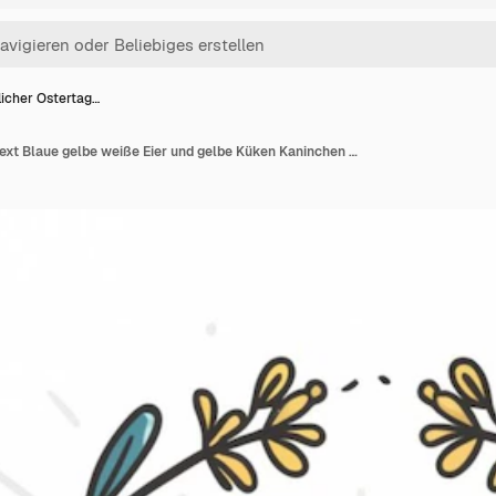
licher Ostertag…
Glücklicher Ostertag Text Blaue gelbe weiße Eier und gelbe Küken Kaninchen auf einem blauen hölzernen Hintergrund