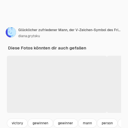
Glücklicher zufriedener Mann, der V-Zeichen-Symbol des Friedens zeigt, mit Fingern, die mit einem zahnigen Lächeln in die Kamera schauen und seinen erfolgreichen Sieg feiern, isoliert auf weißem Hintergrund
diana.grytsku
Diese Fotos könnten dir auch gefallen
victory
gewinnen
gewinner
mann
person
adu