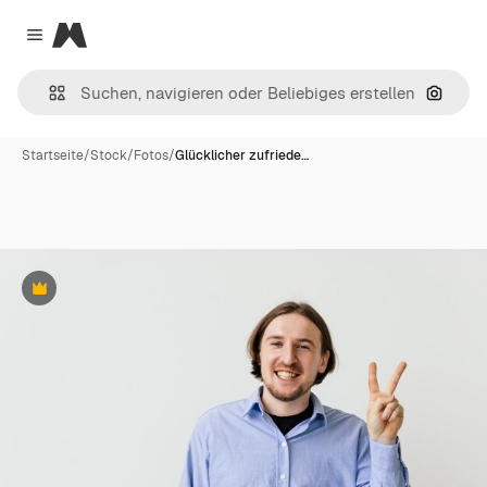
Magnific
Close menu
Nach B
Startseite
/
Stock
/
Fotos
/
Glücklicher zufriede…
Premium