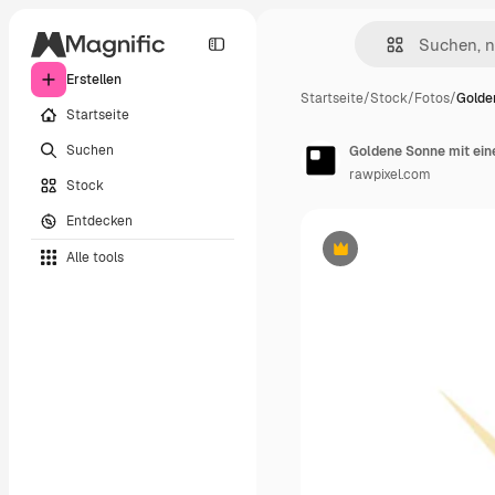
Erstellen
Startseite
/
Stock
/
Fotos
/
Golde
Startseite
Suchen
Goldene Sonne mit ei
rawpixel.com
Stock
Entdecken
Alle tools
Premium