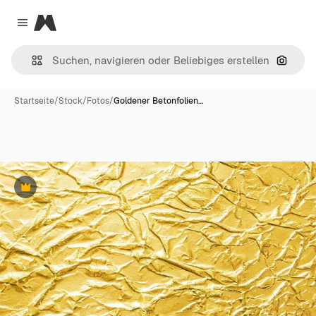
Magnific
Close menu
Nach B
Startseite
/
Stock
/
Fotos
/
Goldener Betonfolien…
Premium