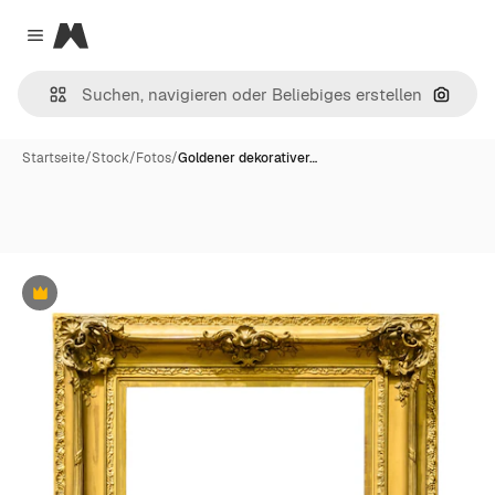
Magnific
Close menu
Nach B
Startseite
/
Stock
/
Fotos
/
Goldener dekorativer…
Premium