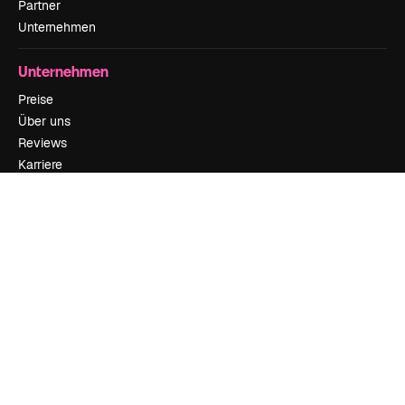
Partner
Unternehmen
Unternehmen
Preise
Über uns
Reviews
Karriere
Suchtrends
Blog
Veranstaltungen
Slidesgo
Deine Inhalte verkaufen
Pressesaal
Suchst du nach magnific.ai
Kontakt aufnehmen
Kundensupport