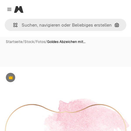
Magnific
Close menu
Nach B
Startseite
/
Stock
/
Fotos
/
Goldes Abzeichen mit…
Premium