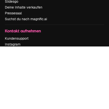
Slidesgo
Deine Inhalte verkaufen
Pressesaal
Suchst du nach magnific.ai
Kontakt aufnehmen
Kundensupport
Instagram
YouTube
LinkedIn
TikTok
Discord
X
Reddit
Copyright © 2010-
2026
Freepik Company S.L.U.
Alle Rechte vorbehalten
.