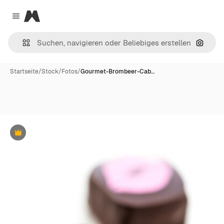
Magnific
Close menu
Nach B
Startseite
/
Stock
/
Fotos
/
Gourmet-Brombeer-Cab…
Premium