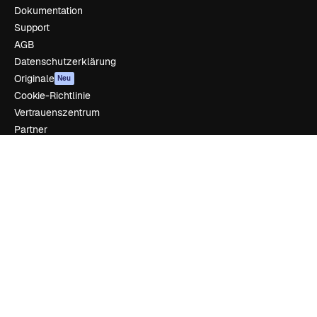
Dokumentation
Support
AGB
Datenschutzerklärung
Originale
Neu
Cookie-Richtlinie
Vertrauenszentrum
Partner
Unternehmen
Unternehmen
Preise
Über uns
Reviews
Karriere
Suchtrends
Blog
Veranstaltungen