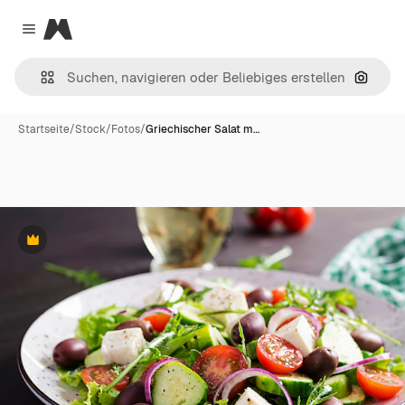
Magnific
Close menu
Nach B
Startseite
/
Stock
/
Fotos
/
Griechischer Salat m…
Premium