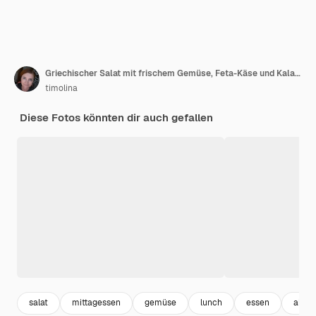
Griechischer Salat mit frischem Gemüse, Feta-Käse und Kalamata-Oliven. Gesundes Essen.
timolina
Diese Fotos könnten dir auch gefallen
salat
mittagessen
gemüse
lunch
essen
aben