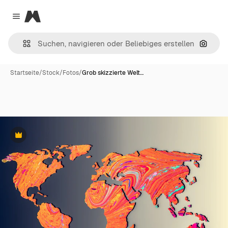
Magnific
Close menu
Nach B
Startseite
/
Stock
/
Fotos
/
Grob skizzierte Welt…
Premium