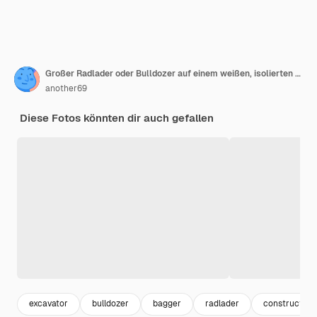
Großer Radlader oder Bulldozer auf einem weißen, isolierten Hintergrund mit einem angehobenen Eimer Universelle Baumaschinen Vermietung von Baumaschinen Vertrag für Bauarbeiten
another69
Diese Fotos könnten dir auch gefallen
excavator
bulldozer
bagger
radlader
construction 