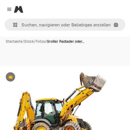
Magnific
Close menu
Nach B
Startseite
/
Stock
/
Fotos
/
Großer Radlader oder…
Premium