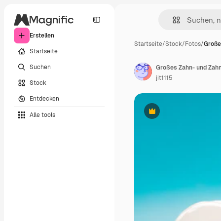
Erstellen
Startseite
/
Stock
/
Fotos
/
Große
Startseite
Suchen
Großes Zahn- und Zah
jit1115
Stock
Entdecken
Alle tools
Premium