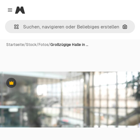
Magnific
Close menu
Nach B
Startseite
/
Stock
/
Fotos
/
Großzügige Halle in …
Premium