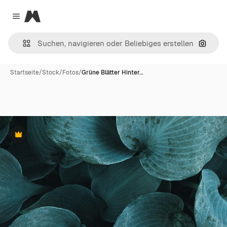
Magnific
Close menu
Nach B
Startseite
/
Stock
/
Fotos
/
Grüne Blätter Hinter…
Premium