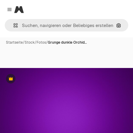
Magnific
Close menu
Nach B
Startseite
/
Stock
/
Fotos
/
Grunge dunkle Orchid…
Premium