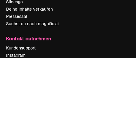
Slidesgo
Deine Inhalte verkaufen
Pressesaal
Suchst du nach magnific.ai
Kontakt aufnehmen
Kundensupport
Instagram
YouTube
LinkedIn
TikTok
Discord
X
Reddit
Copyright © 2010-
2026
Freepik Company S.L.U.
Alle Rechte vorbehalten
.