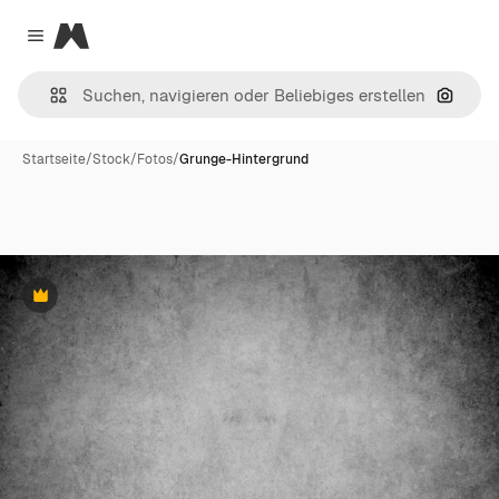
Magnific
Close menu
Nach B
Startseite
/
Stock
/
Fotos
/
Grunge-Hintergrund
Premium