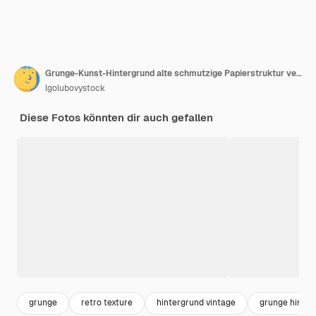
Grunge-Kunst-Hintergrund alte schmutzige Papierstruktur verwitterter Effekt schwarze blaue Tinte spritzt Kornstaub auf
lgolubovystock
Diese Fotos könnten dir auch gefallen
grunge
retro texture
hintergrund vintage
grunge hinter