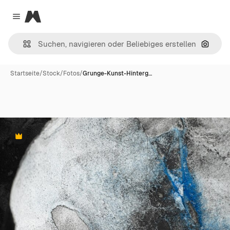
Magnific
Close menu
Nach B
Startseite
/
Stock
/
Fotos
/
Grunge-Kunst-Hinterg…
Premium