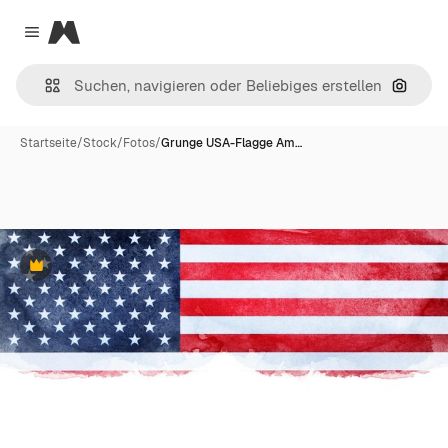
Magnific
Close menu
Nach B
Startseite
/
Stock
/
Fotos
/
Grunge USA-Flagge Am…
Premium