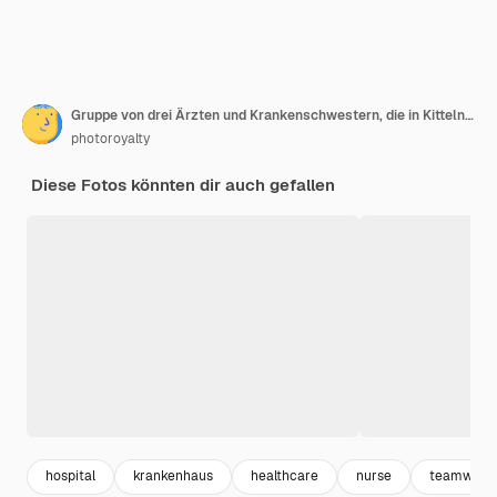
Gruppe von drei Ärzten und Krankenschwestern, die in Kitteln auf einem Krankenhauskorridor stehen Das Team von Mitarbeitern des Gesundheitswesens starrt in die Kamera und lächelt
photoroyalty
Diese Fotos könnten dir auch gefallen
hospital
krankenhaus
healthcare
nurse
teamwork