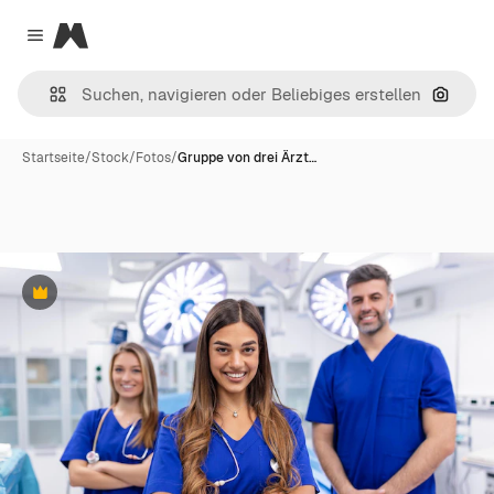
Magnific
Close menu
Nach B
Startseite
/
Stock
/
Fotos
/
Gruppe von drei Ärzt…
Premium