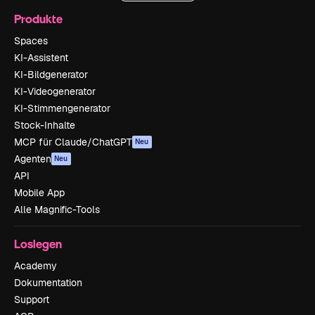
Produkte
Spaces
KI-Assistent
KI-Bildgenerator
KI-Videogenerator
KI-Stimmengenerator
Stock-Inhalte
MCP für Claude/ChatGPT
Neu
Agenten
Neu
API
Mobile App
Alle Magnific-Tools
Loslegen
Academy
Dokumentation
Support