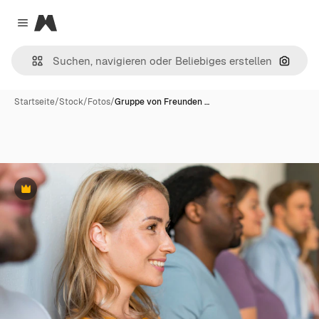
Magnific
Close menu
Nach B
Startseite
/
Stock
/
Fotos
/
Gruppe von Freunden …
Premium