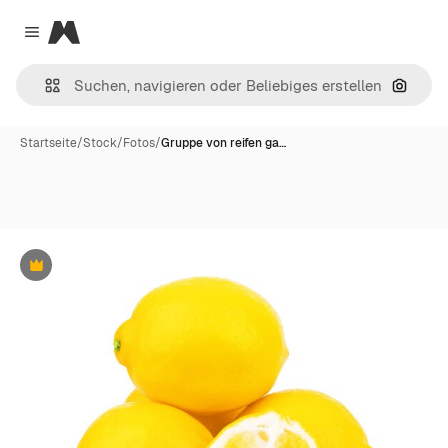
Magnific
Close menu
Nach B
Startseite
/
Stock
/
Fotos
/
Gruppe von reifen ga…
Premium