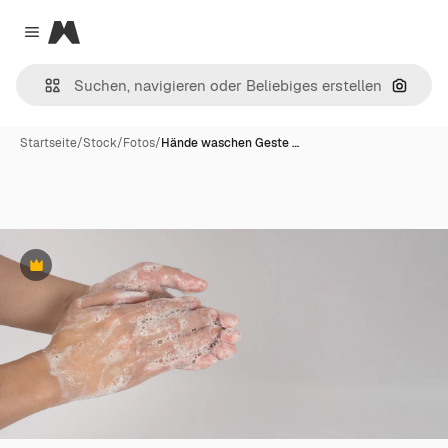
Magnific
Close menu
Nach B
Startseite
/
Stock
/
Fotos
/
Hände waschen Geste …
Premium