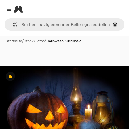
Magnific
Close menu
Nach B
Startseite
/
Stock
/
Fotos
/
Halloween Kürbisse a…
Premium