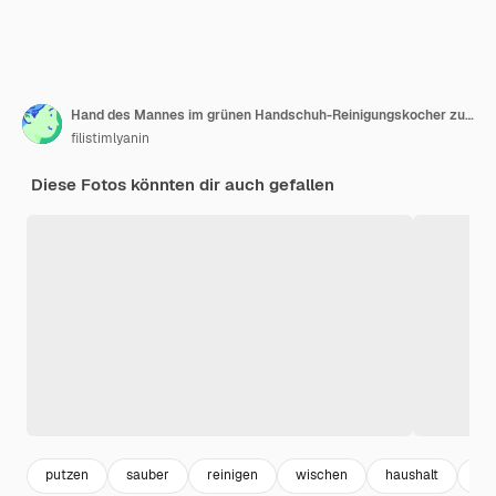
Hand des Mannes im grünen Handschuh-Reinigungskocher zu Hause Küche
filistimlyanin
Diese Fotos könnten dir auch gefallen
putzen
sauber
reinigen
wischen
haushalt
ha