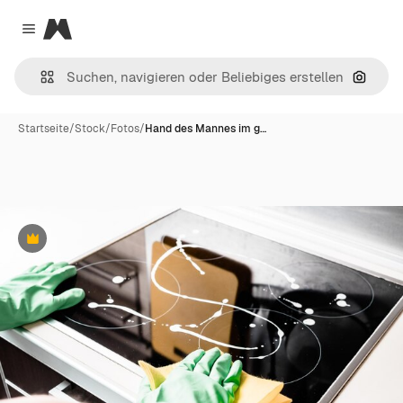
Magnific
Close menu
Nach B
Startseite
/
Stock
/
Fotos
/
Hand des Mannes im g…
Premium