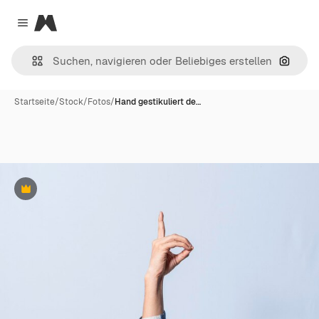
Magnific
Close menu
Nach B
Startseite
/
Stock
/
Fotos
/
Hand gestikuliert de…
Premium