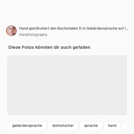
Hand gestikuliert den Buchstaben D in Gebärdensprache auf isoliertem Hintergrund Mann Hand gestikuliert den Buchstaben D des Alphabets isoliert Buchstaben des Alphabets in Gebärdensprache
iherphotography
Diese Fotos könnten dir auch gefallen
gebärdensprache
dolmetscher
sprache
hand
lan