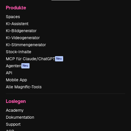
Produkte
Spaces
KI-Assistent
KI-Bildgenerator
KI-Videogenerator
KI-Stimmengenerator
Stock-Inhalte
MCP für Claude/ChatGPT
Neu
Agenten
Neu
API
Mobile App
Alle Magnific-Tools
Loslegen
Academy
Dokumentation
Support