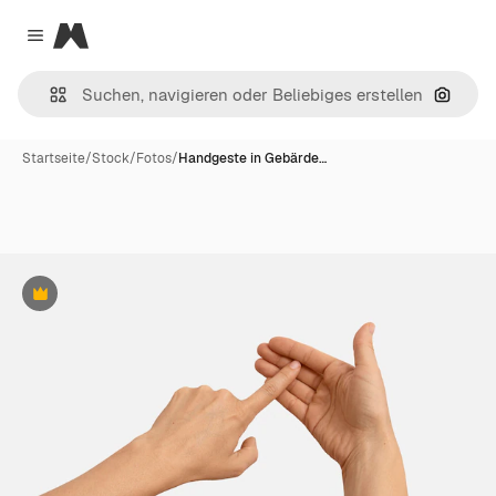
Magnific
Close menu
Nach B
Startseite
/
Stock
/
Fotos
/
Handgeste in Gebärde…
Premium