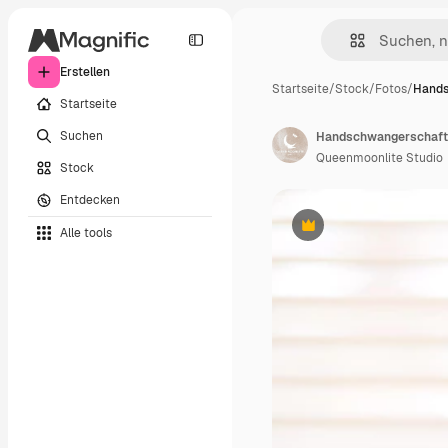
Erstellen
Startseite
/
Stock
/
Fotos
/
Hands
Startseite
Suchen
Queenmoonlite Studio
Stock
Entdecken
Alle tools
Premium