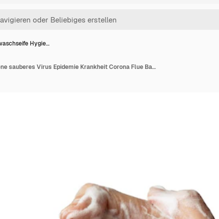
aschseife Hygie…
Handwaschseife Hygiene sauberes Virus Epidemie Krankheit Corona Flue Badezimmerwasser