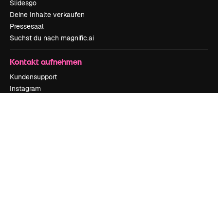
Slidesgo
Deine Inhalte verkaufen
Pressesaal
Suchst du nach magnific.ai
Kontakt aufnehmen
Kundensupport
Instagram
YouTube
LinkedIn
TikTok
Discord
X
Reddit
Copyright © 2010-
2026
Freepik Company S.L.U.
Alle Rechte vorbehalten
.