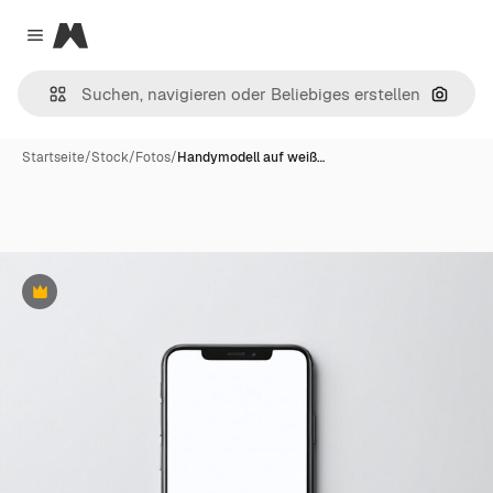
Magnific
Close menu
Nach B
Startseite
/
Stock
/
Fotos
/
Handymodell auf weiß…
Premium