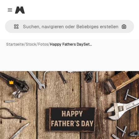
Magnific
Close menu
Nach B
Startseite
/
Stock
/
Fotos
/
Happy Fathers DaySet…
Premium