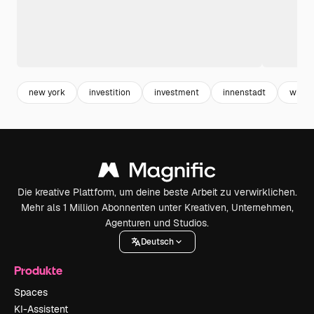
new york
investition
investment
innenstadt
wirts
Die kreative Plattform, um deine beste Arbeit zu verwirklichen.
Mehr als 1 Million Abonnenten unter Kreativen, Unternehmen,
Agenturen und Studios.
Deutsch
Produkte
Spaces
KI-Assistent