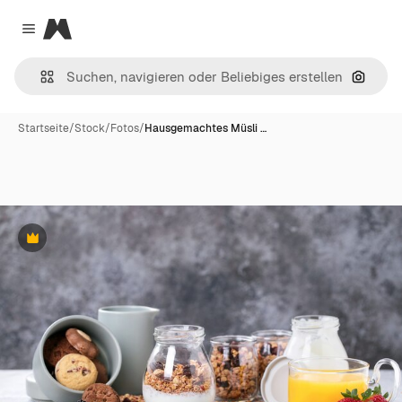
Magnific
Close menu
Nach B
Startseite
/
Stock
/
Fotos
/
Hausgemachtes Müsli …
Premium