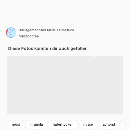
Hausgemachtes Müsli Frühstück
romandbree
Diese Fotos könnten dir auch gefallen
müsli
granola
haferflocken
nüsse
almond
nu