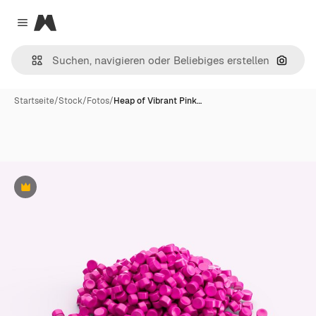
Magnific
Close menu
Nach B
Startseite
/
Stock
/
Fotos
/
Heap of Vibrant Pink…
Premium