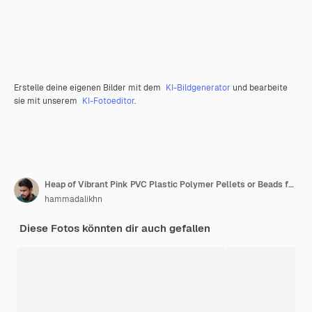
Erstelle deine eigenen Bilder mit dem
KI-Bildgenerator
und bearbeite
sie mit unserem
KI-Fotoeditor
.
Heap of Vibrant Pink PVC Plastic Polymer Pellets or Beads for Manufacturing Use 3d Illustration (Heap of vibrierender rosa PVC Plastikpolymer-Pellets oder Perlen für den Herstellungsgebrauch)
hammadalikhn
Diese Fotos könnten dir auch gefallen