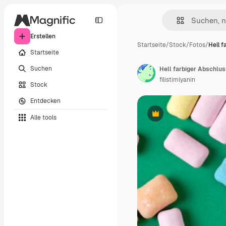
Erstellen
Startseite
/
Stock
/
Fotos
/
Hell f
Startseite
Suchen
Hell farbiger Abschlu
filistimlyanin
Stock
Entdecken
Alle tools
Premium