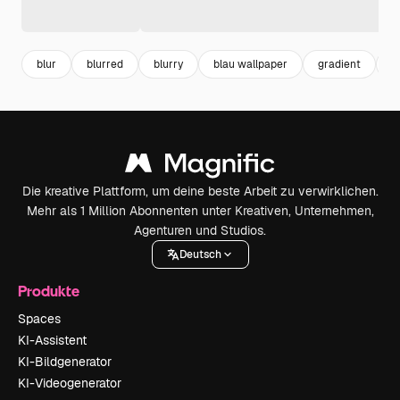
blur
blurred
blurry
blau wallpaper
gradient
v
Die kreative Plattform, um deine beste Arbeit zu verwirklichen.
Mehr als 1 Million Abonnenten unter Kreativen, Unternehmen,
Agenturen und Studios.
Deutsch
Produkte
Spaces
KI-Assistent
KI-Bildgenerator
KI-Videogenerator