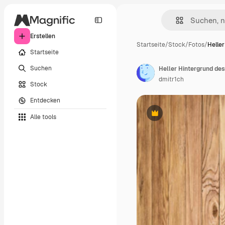
Erstellen
Startseite
/
Stock
/
Fotos
/
Helle
Startseite
Suchen
Heller Hintergrund des
dmitr1ch
Stock
Entdecken
Alle tools
Premium