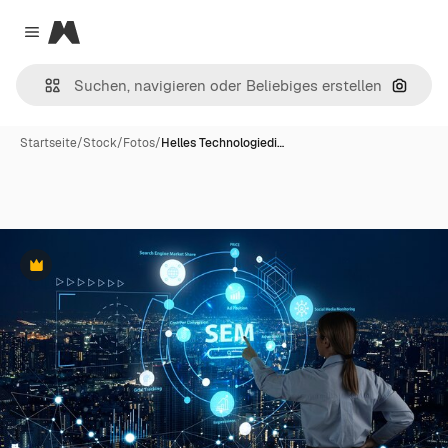
Magnific
Close menu
Nach B
Startseite
/
Stock
/
Fotos
/
Helles Technologiedi…
Premium