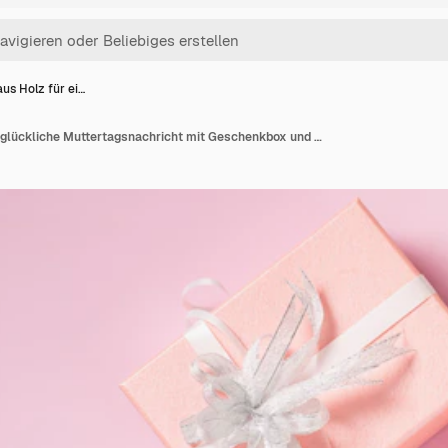
us Holz für ei…
Herz aus Holz für eine glückliche Muttertagsnachricht mit Geschenkbox und Nelkenblumen, Muttertag und Valentinstag