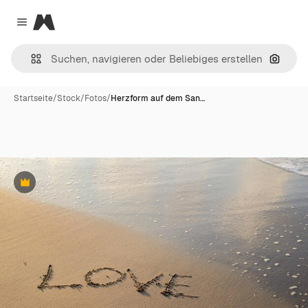
Magnific
Close menu
Nach B
Startseite
/
Stock
/
Fotos
/
Herzform auf dem San…
Premium