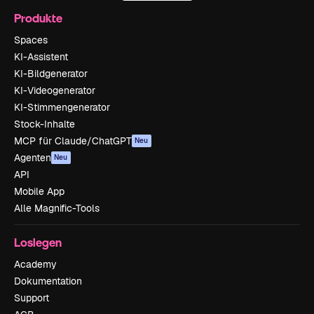
Produkte
Spaces
KI-Assistent
KI-Bildgenerator
KI-Videogenerator
KI-Stimmengenerator
Stock-Inhalte
MCP für Claude/ChatGPT
Neu
Agenten
Neu
API
Mobile App
Alle Magnific-Tools
Loslegen
Academy
Dokumentation
Support