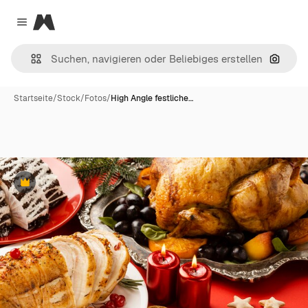
Magnific
Close menu
Nach B
Startseite
/
Stock
/
Fotos
/
High Angle festliche…
Premium