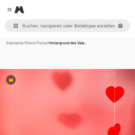
Magnific
Close menu
Nach B
Startseite
/
Stock
/
Fotos
/
Hintergrund des Vale…
Premium