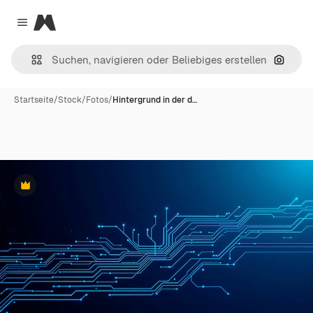
Magnific
Close menu
Nach B
Startseite
/
Stock
/
Fotos
/
Hintergrund in der d…
Premium