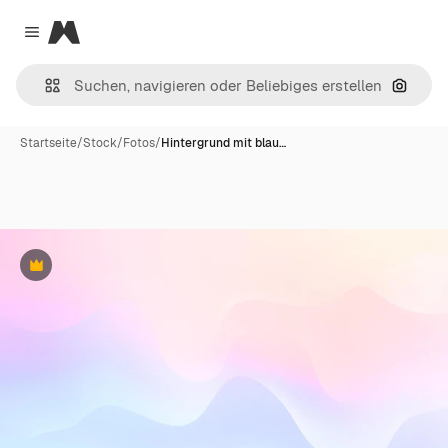
Magnific
Close menu
Nach B
Startseite
/
Stock
/
Fotos
/
Hintergrund mit blau…
Premium