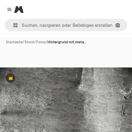
Magnific
Close menu
Nach B
Startseite
/
Stock
/
Fotos
/
Hintergrund mit meta…
Premium