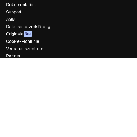
Dokumentation
Support
AGB
Datenschutzerklärung
Originale
Neu
Cookie-Richtlinie
Vertrauenszentrum
Partner
Unternehmen
Unternehmen
Preise
Über uns
Reviews
Karriere
Suchtrends
Blog
Veranstaltungen