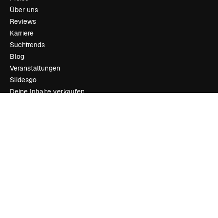
Über uns
Reviews
Karriere
Suchtrends
Blog
Veranstaltungen
Slidesgo
Deine Inhalte verkaufen
Pressesaal
Suchst du nach magnific.ai
Kontakt aufnehmen
Kundensupport
Instagram
YouTube
LinkedIn
TikTok
Discord