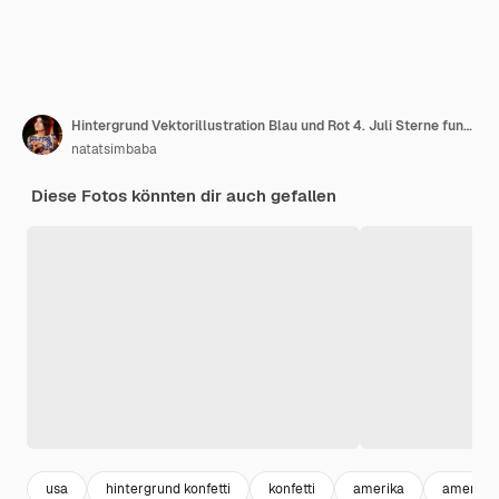
Hintergrund Vektorillustration Blau und Rot 4. Juli Sterne funkeln isoliert auf Weiß
natatsimbaba
Diese Fotos könnten dir auch gefallen
usa
hintergrund konfetti
konfetti
amerika
amerikan