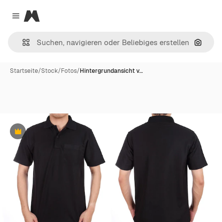
Magnific
Close menu
Nach B
Startseite
/
Stock
/
Fotos
/
Hintergrundansicht v…
Premium