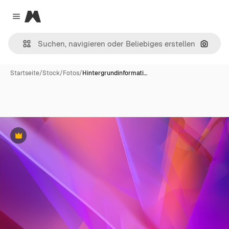
Magnific
Close menu
Nach B
Startseite
/
Stock
/
Fotos
/
Hintergrundinformati…
Premium