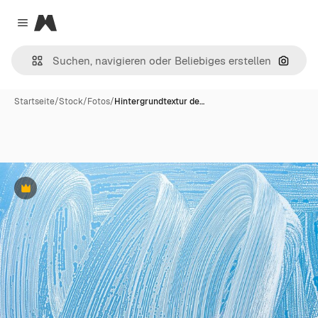
Magnific
Close menu
Nach B
Startseite
/
Stock
/
Fotos
/
Hintergrundtextur de…
Premium